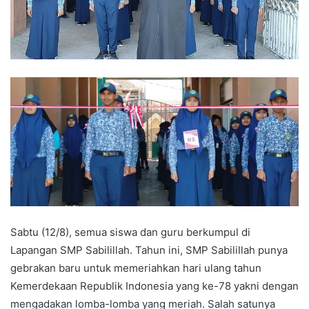
T
a
w
i
i
l
t
t
e
r
Sabtu (12/8), semua siswa dan guru berkumpul di
Lapangan SMP Sabilillah. Tahun ini, SMP Sabilillah punya
gebrakan baru untuk memeriahkan hari ulang tahun
Kemerdekaan Republik Indonesia yang ke-78 yakni dengan
mengadakan lomba-lomba yang meriah. Salah satunya