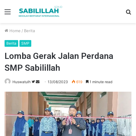
Menu
S
fo
Home
/
Berita
Berita
SMP
Lomba Gerak Jalan Perdana
SMP Sabilillah
Huswatulh
F
S
13/08/2023
619
1 minute read
o
e
l
n
l
d
o
a
w
n
o
e
n
m