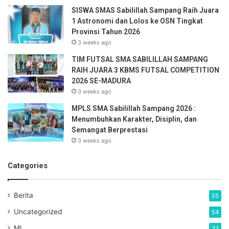
s
SISWA SMAS Sabilillah Sampang Raih Juara
s
1 Astronomi dan Lolos ke OSN Tingkat
Provinsi Tahun 2026
3 weeks ago
TIM FUTSAL SMA SABILILLAH SAMPANG
RAIH JUARA 3 KBMS FUTSAL COMPETITION
2026 SE-MADURA
3 weeks ago
MPLS SMA Sabilillah Sampang 2026 :
Menumbuhkan Karakter, Disiplin, dan
Semangat Berprestasi
3 weeks ago
Categories
Berita
55
Uncategorized
54
MI
33