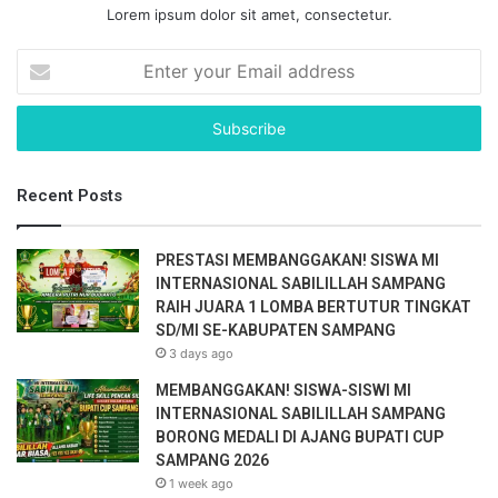
Lorem ipsum dolor sit amet, consectetur.
E
n
t
e
r
y
Recent Posts
o
u
r
PRESTASI MEMBANGGAKAN! SISWA MI
E
INTERNASIONAL SABILILLAH SAMPANG
m
RAIH JUARA 1 LOMBA BERTUTUR TINGKAT
a
SD/MI SE-KABUPATEN SAMPANG
i
3 days ago
l
a
MEMBANGGAKAN! SISWA-SISWI MI
d
INTERNASIONAL SABILILLAH SAMPANG
d
BORONG MEDALI DI AJANG BUPATI CUP
r
SAMPANG 2026
e
1 week ago