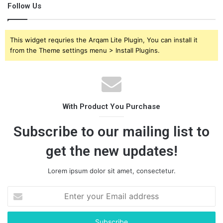
Follow Us
This widget requries the Arqam Lite Plugin, You can install it
from the Theme settings menu > Install Plugins.
With Product You Purchase
Subscribe to our mailing list to
get the new updates!
Lorem ipsum dolor sit amet, consectetur.
E
n
t
e