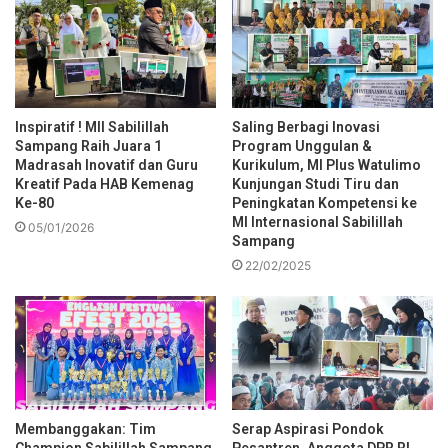
Inspiratif ! MII Sabilillah
Saling Berbagi Inovasi
Sampang Raih Juara 1
Program Unggulan &
Madrasah Inovatif dan Guru
Kurikulum, MI Plus Watulimo
Kreatif Pada HAB Kemenag
Kunjungan Studi Tiru dan
Ke-80
Peningkatan Kompetensi ke
MI Internasional Sabilillah
05/01/2026
Sampang
22/02/2025
Membanggakan: Tim
Serap Aspirasi Pondok
Champion Sabilillah Sampang
Pesantren, Anggota DPR RI