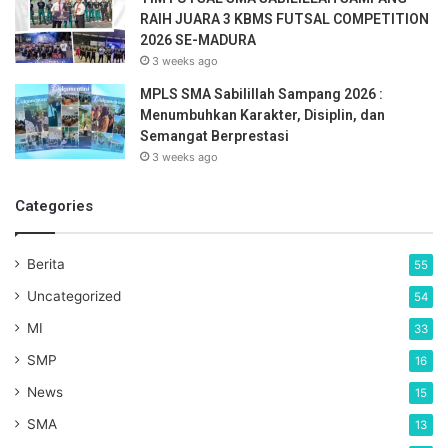
RAIH JUARA 3 KBMS FUTSAL COMPETITION
2026 SE-MADURA
3 weeks ago
MPLS SMA Sabilillah Sampang 2026 :
Menumbuhkan Karakter, Disiplin, dan
Semangat Berprestasi
3 weeks ago
Categories
Berita
55
Uncategorized
54
MI
33
SMP
16
News
15
SMA
13