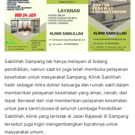
T
a
w
i
i
l
t
t
e
r
Sabilillah Sampang tak hanya melayani di bidang
pendidikan, namun saat ini juga telah membuka pelayanan
kesehatan untuk masyarakat Sampang. Klinik Sabilillah
hadir sebagai mitra dokter keluarga dan rumah sakit dalam
memberikan pelayanan kesehatan yang aman, ramah, dan
tepat. Berawal dari niat memberikan pelayanan kesehatan
untuk para santri/siswa di seluruh Lembaga Pendidikan
Sabilillah, klinik yang terletak di Jalan Rajawali III Sampang
tersebut juga ingin mengembangkan kiprahnya untuk
masyarakat umum.