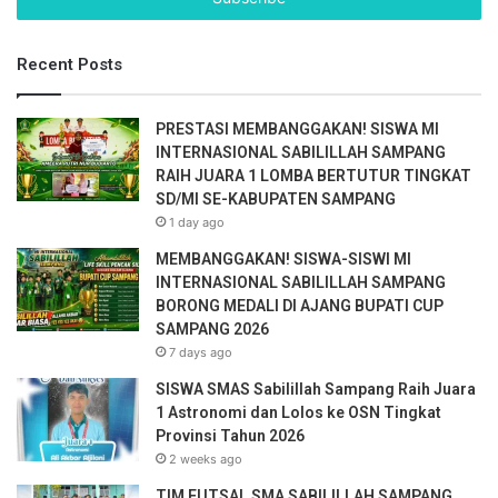
r
y
Recent Posts
o
u
r
PRESTASI MEMBANGGAKAN! SISWA MI
E
INTERNASIONAL SABILILLAH SAMPANG
m
RAIH JUARA 1 LOMBA BERTUTUR TINGKAT
a
SD/MI SE-KABUPATEN SAMPANG
i
1 day ago
l
a
MEMBANGGAKAN! SISWA-SISWI MI
d
INTERNASIONAL SABILILLAH SAMPANG
d
BORONG MEDALI DI AJANG BUPATI CUP
r
SAMPANG 2026
e
7 days ago
s
SISWA SMAS Sabilillah Sampang Raih Juara
s
1 Astronomi dan Lolos ke OSN Tingkat
Provinsi Tahun 2026
2 weeks ago
TIM FUTSAL SMA SABILILLAH SAMPANG