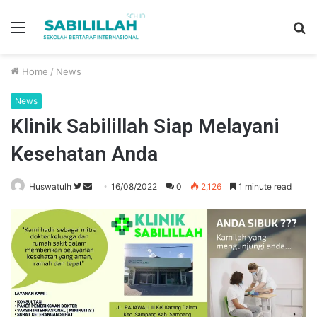
Menu
S
fo
Home
/
News
News
Klinik Sabilillah Siap Melayani
Kesehatan Anda
Huswatulh
F
S
16/08/2022
0
2,126
1 minute read
o
e
l
n
l
d
o
a
w
n
o
e
n
m