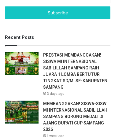
n
t
e
r
y
o
Recent Posts
u
r
E
PRESTASI MEMBANGGAKAN!
m
SISWA MI INTERNASIONAL
a
SABILILLAH SAMPANG RAIH
i
JUARA 1 LOMBA BERTUTUR
l
TINGKAT SD/MI SE-KABUPATEN
a
SAMPANG
d
3 days ago
d
r
MEMBANGGAKAN! SISWA-SISWI
e
MI INTERNASIONAL SABILILLAH
s
SAMPANG BORONG MEDALI DI
s
AJANG BUPATI CUP SAMPANG
2026
1 week ago