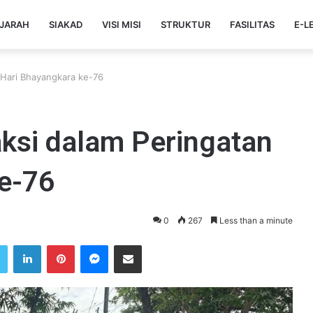
JARAH
SIAKAD
VISI MISI
STRUKTUR
FASILITAS
E-L
n Hari Bhayangkara ke-76
raksi dalam Peringatan
e-76
0
267
Less than a minute
Twitter
LinkedIn
Pinterest
Messenger
Share via Email