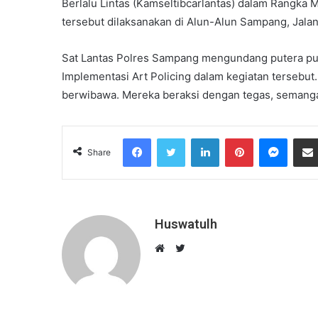
Berlalu Lintas (Kamseltibcarlantas) dalam Rangka
tersebut dilaksanakan di Alun-Alun Sampang, Jala
Sat Lantas Polres Sampang mengundang putera pute
Implementasi Art Policing dalam kegiatan tersebut. 
berwibawa. Mereka beraksi dengan tegas, semangat
Facebook
Twitter
LinkedIn
Pinterest
Messenger
Share
Huswatulh
T
w
W
i
e
t
b
t
s