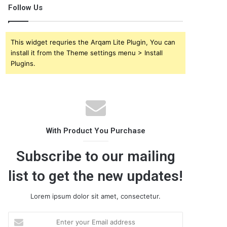
Follow Us
This widget requries the Arqam Lite Plugin, You can
install it from the Theme settings menu > Install
Plugins.
With Product You Purchase
Subscribe to our mailing
list to get the new updates!
Lorem ipsum dolor sit amet, consectetur.
E