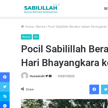
SE
Home
/
Berita
/
Pocil Sabilillah Beraksi dalam Peringata
Berita
MI
Pocil Sabilillah Be
Hari Bhayangkara k
Facebook
Huswatulh
F
S
03/07/2022
Twitter
o
e
Facebook
l
n
Share
Skype
l
d
o
a
Messenger
w
n