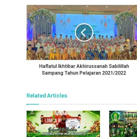
e
i
r
t
e
Haflatul Ikhtibar Akhirussanah Sabilillah
Sampang Tahun Pelajaran 2021/2022
Related Articles