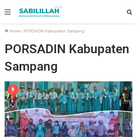
Menu
S
fo
Home
/
PORSADIN Kabupaten Sampang
PORSADIN Kabupaten
Sampang