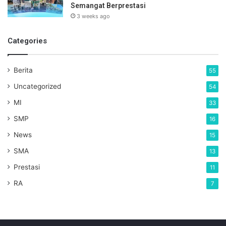
Semangat Berprestasi
3 weeks ago
Categories
Berita
55
Uncategorized
54
MI
33
SMP
16
News
15
SMA
13
Prestasi
11
RA
7