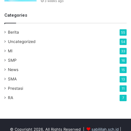
3 weeks ago
Categories
Berita
55
Uncategorized
54
MI
33
SMP
16
News
15
SMA
13
Prestasi
11
RA
7
© Copyright 2026, All Rights Reserved |
sabilillah.sch.id
|