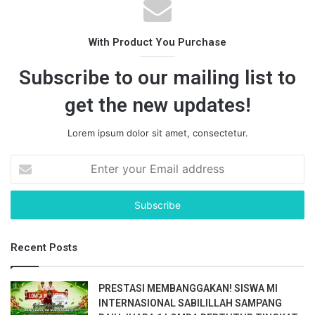
With Product You Purchase
Subscribe to our mailing list to
get the new updates!
Lorem ipsum dolor sit amet, consectetur.
E
n
t
e
r
y
Recent Posts
o
u
r
PRESTASI MEMBANGGAKAN! SISWA MI
E
INTERNASIONAL SABILILLAH SAMPANG
m