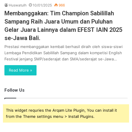
Huswatulh
10/01/2025
966
Membanggakan: Tim Champion Sabilillah
Sampang Raih Juara Umum dan Puluhan
Gelar Juara Lainnya dalam EFEST IAIN 2025
se-Jawa Bali.
Prestasi membanggakan kembali berhasil diraih oleh siswa-siswi
Lembaga Pendidikan Sabilillah Sampang dalam kompetisi English
Festival jenjang SMP/sederajat dan SMA/sederajat se-Jawa…
Read More »
Follow Us
This widget requries the Arqam Lite Plugin, You can install it
from the Theme settings menu > Install Plugins.