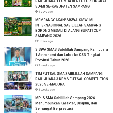
RAIH JUARA 1 LOMBA BERTUTUR TINGKAT
a
SD/MI SE-KABUPATEN SAMPANG
i
4 days ago
l
a
MEMBANGGAKAN! SISWA-SISWI MI
d
INTERNASIONAL SABILILLAH SAMPANG
d
BORONG MEDALI DI AJANG BUPATI CUP
r
SAMPANG 2026
e
1 week ago
s
SISWA SMAS Sabilillah Sampang Raih Juara
s
1 Astronomi dan Lolos ke OSN Tingkat
Provinsi Tahun 2026
3 weeks ago
TIM FUTSAL SMA SABILILLAH SAMPANG
RAIH JUARA 3 KBMS FUTSAL COMPETITION
2026 SE-MADURA
3 weeks ago
MPLS SMA Sabilillah Sampang 2026 :
Menumbuhkan Karakter, Disiplin, dan
Semangat Berprestasi