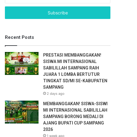
n
t
e
r
y
o
Recent Posts
u
r
E
PRESTASI MEMBANGGAKAN!
m
SISWA MI INTERNASIONAL
a
SABILILLAH SAMPANG RAIH
i
JUARA 1 LOMBA BERTUTUR
l
TINGKAT SD/MI SE-KABUPATEN
a
SAMPANG
d
2 days ago
d
r
MEMBANGGAKAN! SISWA-SISWI
e
MI INTERNASIONAL SABILILLAH
s
SAMPANG BORONG MEDALI DI
s
AJANG BUPATI CUP SAMPANG
2026
1 week ago