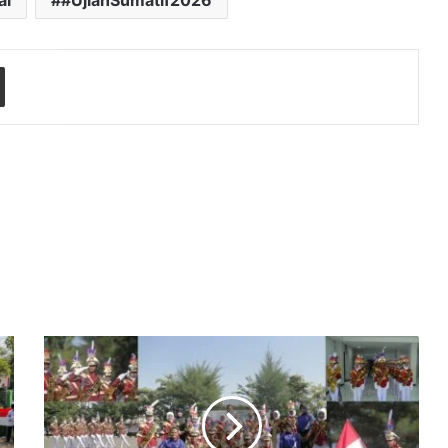
al
#UjianSumatif2026
Share via Email