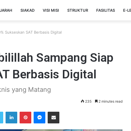
JARAH
SIAKAD
VISI MISI
STRUKTUR
FASILITAS
E-L
00% Sukseskan SAT Berbasis Digital
bilillah Sampang Siap
 Berbasis Digital
knis yang Matang
235
2 minutes read
Twitter
LinkedIn
Pinterest
Messenger
Share via Email