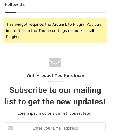
Follow Us
This widget requries the Arqam Lite Plugin, You can
install it from the Theme settings menu > Install
Plugins.
With Product You Purchase
Subscribe to our mailing
list to get the new updates!
Lorem ipsum dolor sit amet, consectetur.
E