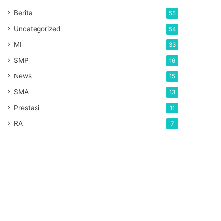
Berita
55
Uncategorized
54
MI
33
SMP
16
News
15
SMA
13
Prestasi
11
RA
7