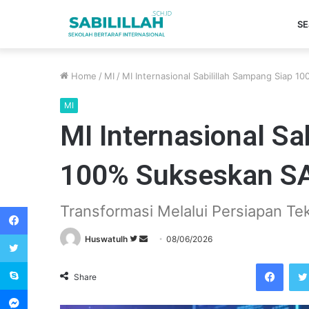
SE
Home
/
MI
/
MI Internasional Sabilillah Sampang Siap 1
MI
MI Internasional Sa
100% Sukseskan SAT
Facebook
Transformasi Melalui Persiapan Te
Twitter
Huswatulh
F
S
08/06/2026
o
e
Skype
Facebook
l
n
Share
l
d
Messenger
o
a