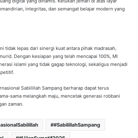
ang digital yang dinamis. Ketukan jemari di atas layar
andirian, integritas, dan semangat belajar modern yang
ni tidak lepas dari sinergi kuat antara pihak madrasah,
 murid. Dengan kesiapan yang telah mencapai 100%, MI
erasi islami yang tidak gagap teknologi, sekaligus menjadi
etitif.
ernasional Sabilillah Sampang berharap dapat terus
sama-sama melangkah maju, mencetak generasi robbani
ngan zaman.
asionalSabilillah
#SabilillahSampang