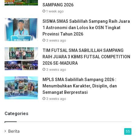
r
SAMPANG 2026
e
1 week ago
s
SISWA SMAS Sabilillah Sampang Raih Juara
s
1 Astronomi dan Lolos ke OSN Tingkat
Provinsi Tahun 2026
3 weeks ago
TIM FUTSAL SMA SABILILLAH SAMPANG
RAIH JUARA 3 KBMS FUTSAL COMPETITION
2026 SE-MADURA
3 weeks ago
MPLS SMA Sabilillah Sampang 2026 :
Menumbuhkan Karakter, Disiplin, dan
Semangat Berprestasi
3 weeks ago
Categories
Berita
55