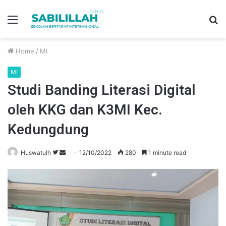
Menu
S
fo
Home
/
MI
MI
Studi Banding Literasi Digital
oleh KKG dan K3MI Kec.
Kedungdung
Huswatulh
F
S
12/10/2022
280
1 minute read
o
e
l
n
l
d
o
a
w
n
o
e