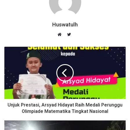
Huswatulh
T
w
W
i
e
t
b
t
s
e
i
r
t
e
Unjuk Prestasi, Arsyad Hidayat Raih Medali Perunggu
Olimpiade Matematika Tingkat Nasional