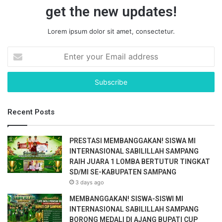
get the new updates!
Lorem ipsum dolor sit amet, consectetur.
E
n
t
e
r
y
Recent Posts
o
u
r
PRESTASI MEMBANGGAKAN! SISWA MI
E
INTERNASIONAL SABILILLAH SAMPANG
m
RAIH JUARA 1 LOMBA BERTUTUR TINGKAT
a
SD/MI SE-KABUPATEN SAMPANG
i
3 days ago
l
a
MEMBANGGAKAN! SISWA-SISWI MI
d
INTERNASIONAL SABILILLAH SAMPANG
d
BORONG MEDALI DI AJANG BUPATI CUP