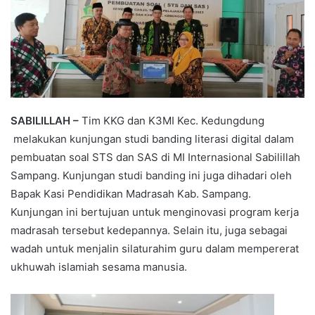
n
m
T
a
w
i
i
l
t
t
e
SABILILLAH –
Tim KKG dan K3MI Kec.
Kedungdung
r
melakukan kunjungan studi banding literasi digital dalam
pembuatan soal STS dan SAS di MI Internasional Sabilillah
Sampang.
Kunjungan studi banding ini juga dihadari oleh
Bapak Kasi Pendidikan Madrasah Kab.
Sampang.
Kunjungan ini bertujuan untuk menginovasi program kerja
madrasah tersebut kedepannya.
Selain itu, juga sebagai
wadah untuk menjalin silaturahim guru dalam mempererat
ukhuwah islamiah sesama manusia.